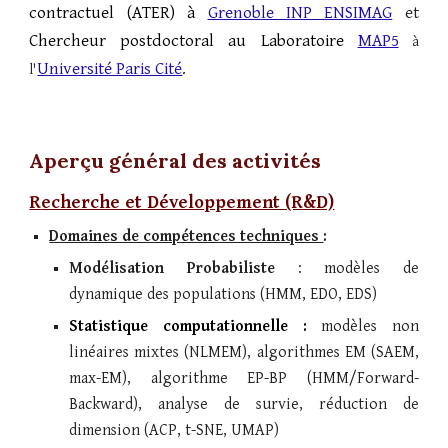
contractuel (ATER)
à
Grenoble INP ENSIMAG
et
Chercheur postdoctoral au Laboratoire
MAP5
à
Université Paris Cité
.
l'
Aperçu général des activités
R
echerche et Développement (R&D)
Domaines de compétences techniques
:
Modélisation
Probabili
ste
: modèles de
dynamique des populations
(HMM, EDO, EDS
)
Statistique
computationnelle :
modèles non
linéaires mixtes (NLMEM), algorithmes EM
(
SAEM,
max-EM), algorithme EP
-
BP
(HMM/Forward-
Backward)
, analyse de survie, réduction de
dimension (ACP, t-SNE, UMAP)