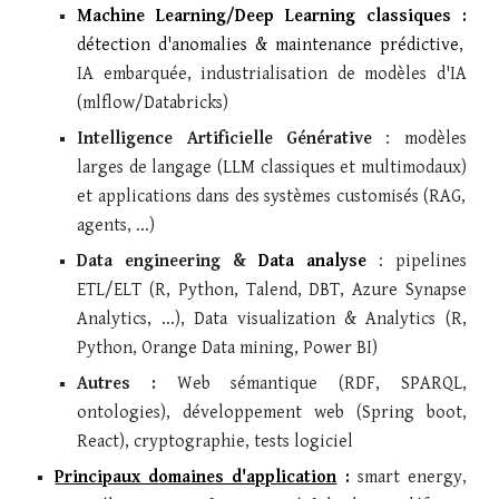
Machine
L
earning/Deep Learning classiques :
détection d'an
omalies &
maintenance prédictive
,
I
A
embarquée,
industrialisation de
modèles
d
'IA
(ml
f
low
/
Databricks)
Intelligence Artificielle Générative
:
modèles
larges de langage (LLM classiques et multimodaux)
et applications dans des systèmes customisés (RAG,
agents, ...)
Data engineering &
Data analyse
: pipelines
ETL
/
ELT
(
R
,
Python
, Talend, DBT, Azure
Synapse
Analytics,
...
),
Data visualization & Analytics
(
R,
Python
,
Orange Data mining
,
Power BI)
Autres :
Web sémantique
(
RDF,
SPARQL
,
ontologies
)
, développement web
(Spring boot
,
React
),
cryptographie,
tests logiciel
Principaux d
omaines d'application
:
s
mart
e
nergy,