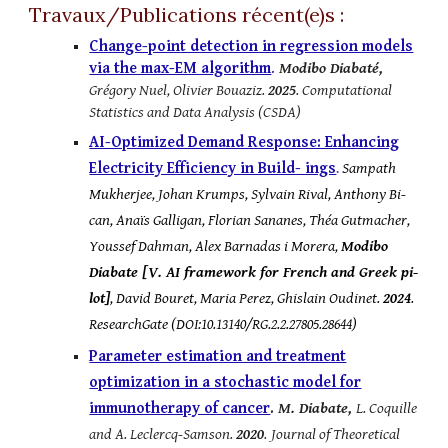
Travaux/Publications récent(e)s :
Change-point detection in regression models
via the max-EM algorithm
.
Modibo Diabaté,
Grégory Nuel, Olivier Bouaziz.
2025
. Computational
Statistics and Data Analysis (CSDA)
AI-Optimized Demand Response: Enhancing
Electricity Efficiency in Build- ings
Sampath
.
Mukherjee, Johan Krumps, Sylvain Rival, Anthony Bi-
can, Anaïs Galligan, Florian Sananes, Théa Gutmacher,
Youssef Dahman, Alex Barnadas i Morera,
Modibo
Diabate [V. AI framework for French and Greek pi-
lot]
, David Bouret, Maria Perez, Ghislain Oudinet.
2024
.
ResearchGate (
DOI:10.13140/RG.2.2.27805.28644
)
Parameter estimation and treatment
optimization in a stochastic model for
immunotherapy of cancer
.
M. Diabate,
L. Coquille
and A. Leclercq-Samson.
2020
.
Journal of Theoretical